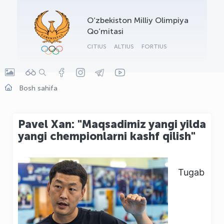
OLYMPCHIK AI - yordamchi
O‘zbekiston Milliy Olimpiya
Onlayn · olympic.uz
Qo‘mitasi
CITIUS
ALTIUS
FORTIUS
Bosh sahifa
Pavel Xan: "Maqsadimiz yangi yilda
yangi chempionlarni kashf qilish"
Tugab