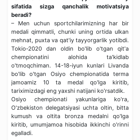
sifatida sizga qanchalik motivatsiya
beradi?
– Men uchun sportchilarimizning har bir
medali qimmatli, chunki uning ortida ulkan
mehnat, puxta va qat'iy tayyorgarlik yotibdi.
Tokio-2020 dan oldin bo'lib o'tgan qit'a
chempionatini alohida ta'kidlab
o'tmoqchiman. 14-18-iyun kunlari Livanda
bo'lib o'tgan Osiyo chempionatida terma
jamoamiz 10 ta medal qo'lga kiritib,
tariximizdagi eng yaxshi natijani ko'rsatdik.
Osiyo chempionati yakunlariga ko'ra,
O'zbekiston delegatsiyasi uchta oltin, bitta
kumush va oltita bronza medalni qo'lga
kiritib, umumjamoa hisobida ikkinchi o'rinni
egalladi.