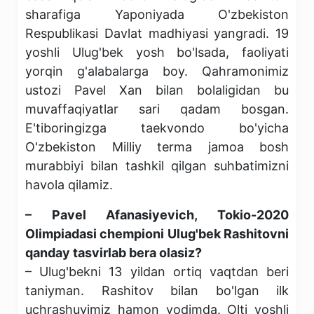
sharafiga Yaponiyada O'zbekiston
Respublikasi Davlat madhiyasi yangradi. 19
yoshli Ulug'bek yosh bo'lsada, faoliyati
yorqin g'alabalarga boy. Qahramonimiz
ustozi Pavel Xan bilan bolaligidan bu
muvaffaqiyatlar sari qadam bosgan.
E'tiboringizga taekvondo bo'yicha
O'zbekiston Milliy terma jamoa bosh
murabbiyi bilan tashkil qilgan suhbatimizni
havola qilamiz.
– Pavel Afanasiyevich, Tokio-2020
Olimpiadasi chempioni Ulug'bek Rashitovni
qanday tasvirlab bera olasiz?
– Ulug'bekni 13 yildan ortiq vaqtdan beri
taniyman. Rashitov bilan bo'lgan ilk
uchrashuvimiz hamon yodimda. Olti yoshli