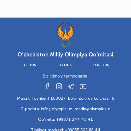
O‘zbekiston Milliy Olimpiya Qo‘mitasi
CITIUS
ALTIUS
FORTIUS
Biz ijtimoiy tarmoqlarda:
Manzil: Toshkent 100027, Botir Zokirov ko'chasi, 6
E-pochta: info@olympic.uz ,
media@olympic.uz
Qo‘mita: +99871 244 41 41
Tibbiyot markazi: +99855 502 88 44