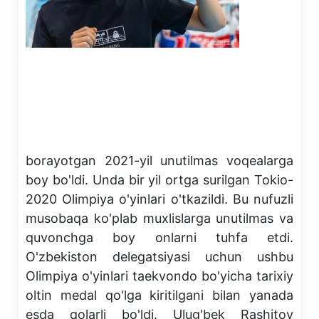
borayotgan 2021-yil unutilmas voqealarga
boy bo'ldi. Unda bir yil ortga surilgan Tokio-
2020 Olimpiya o'yinlari o'tkazildi. Bu nufuzli
musobaqa ko'plab muxlislarga unutilmas va
quvonchga boy onlarni tuhfa etdi.
O'zbekiston delegatsiyasi uchun ushbu
Olimpiya o'yinlari taekvondo bo'yicha tarixiy
oltin medal qo'lga kiritilgani bilan yanada
esda qolarli bo'ldi. Ulug'bek Rashitov