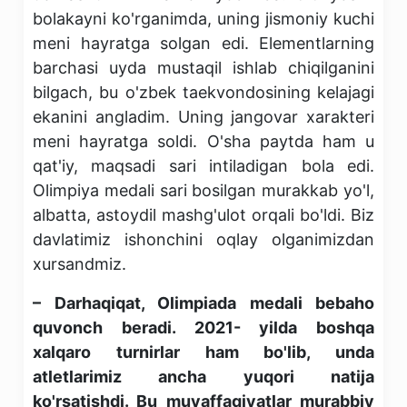
bolakayni ko'rganimda, uning jismoniy kuchi
meni hayratga solgan edi. Elementlarning
barchasi uyda mustaqil ishlab chiqilganini
bilgach, bu o'zbek taekvondosining kelajagi
ekanini angladim. Uning jangovar xarakteri
meni hayratga soldi. O'sha paytda ham u
qat'iy, maqsadi sari intiladigan bola edi.
Olimpiya medali sari bosilgan murakkab yo'l,
albatta, astoydil mashg'ulot orqali bo'ldi. Biz
davlatimiz ishonchini oqlay olganimizdan
xursandmiz.
– Darhaqiqat, Olimpiada medali bebaho
quvonch beradi. 2021- yilda boshqa
xalqaro turnirlar ham bo'lib, unda
atletlarimiz ancha yuqori natija
ko'rsatishdi. Bu muvaffaqiyatlar murabbiy