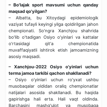
– Bo'lajak sport mavsumi uchun qanday
maqsad qo'yilgan?
– Albatta, bu Xitoydagi epidemiologik
vaziyat tufayli keyingi yilga qoldirilgan jahon
chempionati. So'ngra Xanchjou shahrida
bo'lib o'tadigan Osiyo o'yinlari va kattalar
o'rtasidagi qit'a chempionatida
muvaffaqiyatli ishtirok etish jamoamizning
asosiy maqsadi.
– Xanchjou-2022 Osiyo o'yinlari uchun
terma jamoa tarkibi qachon shakllanadi?
– Osiyo o'yinlari uchun ro'yxat ushbu
musobaqalar oldidan oraliq chempionatlar
natijalari asosida shakllanadi. Bu haqida
gapirishga hali erta. Hali vaqt oldinda.
Barchasini mashg'ulot va musobaqa