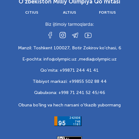
O‘zbekiston Milliy Olimpiya Qo‘mitasi
CITIUS
ALTIUS
FORTIUS
Biz ijtimoiy tarmoqlarda:
Manzil: Toshkent 100027, Botir Zokirov ko'chasi, 6
E-pochta: info@olympic.uz ,
media@olympic.uz
Qo‘mita: +99871 244 41 41
Tibbiyot markazi: +99855 502 88 44
Qabulxona: +998 71 241 52 45/46
Obuna bo'ling va hech narsani o'tkazib yubormang