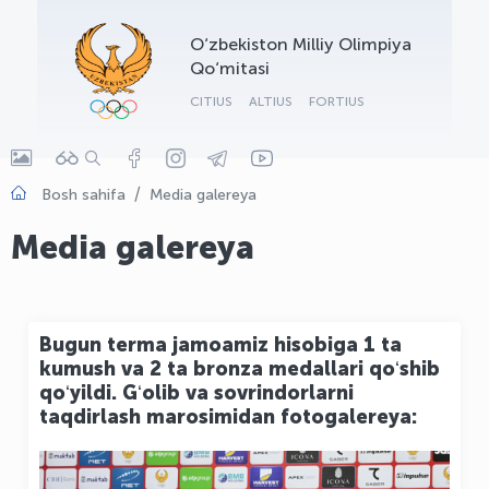
OLYMPCHIK AI - yordamchi
O‘zbekiston Milliy Olimpiya
Onlayn · olympic.uz
Qo‘mitasi
CITIUS
ALTIUS
FORTIUS
Bosh sahifa
Media galereya
Media galereya
Bugun terma jamoamiz hisobiga 1 ta
kumush va 2 ta bronza medallari qoʻshib
qoʻyildi. Gʻolib va sovrindorlarni
taqdirlash marosimidan fotogalereya: