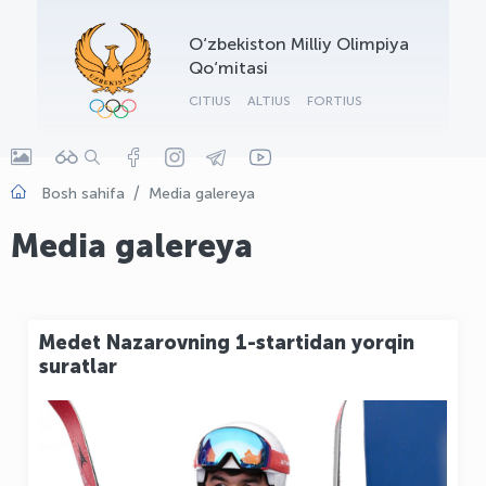
OLYMPCHIK AI - yordamchi
O‘zbekiston Milliy Olimpiya
Onlayn · olympic.uz
Qo‘mitasi
CITIUS
ALTIUS
FORTIUS
Bosh sahifa
Media galereya
Media galereya
Medet Nazarovning 1-startidan yorqin
suratlar