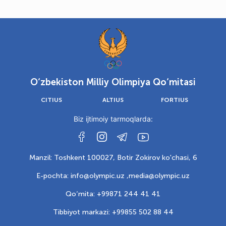
O‘zbekiston Milliy Olimpiya Qo‘mitasi
CITIUS
ALTIUS
FORTIUS
Biz ijtimoiy tarmoqlarda:
Manzil: Toshkent 100027, Botir Zokirov ko'chasi, 6
E-pochta: info@olympic.uz ,
media@olympic.uz
Qo‘mita: +99871 244 41 41
Tibbiyot markazi: +99855 502 88 44