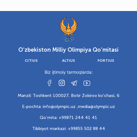
O‘zbekiston Milliy Olimpiya Qo‘mitasi
CITIUS
ALTIUS
FORTIUS
Biz ijtimoiy tarmoqlarda:
Manzil: Toshkent 100027, Botir Zokirov ko'chasi, 6
E-pochta: info@olympic.uz ,
media@olympic.uz
Qo‘mita: +99871 244 41 41
Tibbiyot markazi: +99855 502 88 44