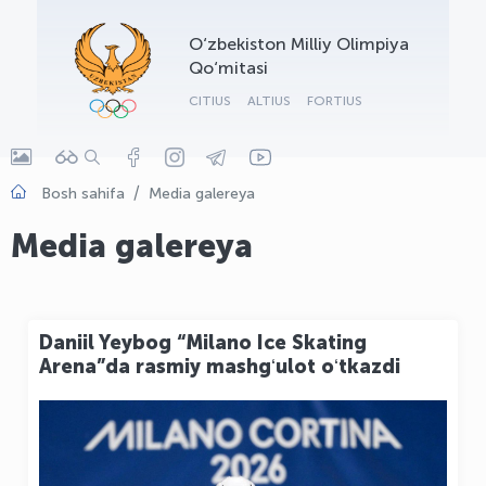
OLYMPCHIK AI - yordamchi
O‘zbekiston Milliy Olimpiya
Onlayn · olympic.uz
Qo‘mitasi
CITIUS
ALTIUS
FORTIUS
Bosh sahifa
Media galereya
Media galereya
Daniil Yeybog “Milano Ice Skating
Arena”da rasmiy mashgʻulot oʻtkazdi