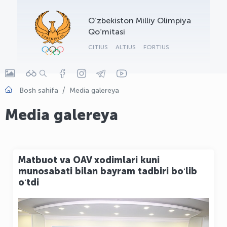
OLYMPCHIK AI - yordamchi
O‘zbekiston Milliy Olimpiya
Onlayn · olympic.uz
Qo‘mitasi
CITIUS
ALTIUS
FORTIUS
Bosh sahifa
Media galereya
Media galereya
Matbuot va OAV xodimlari kuni
munosabati bilan bayram tadbiri boʻlib
oʻtdi