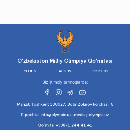
O‘zbekiston Milliy Olimpiya Qo‘mitasi
CITIUS
ALTIUS
FORTIUS
Biz ijtimoiy tarmoqlarda:
Manzil: Toshkent 100027, Botir Zokirov ko'chasi, 6
E-pochta: info@olympic.uz ,
media@olympic.uz
Qo‘mita: +99871 244 41 41