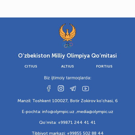
O‘zbekiston Milliy Olimpiya Qo‘mitasi
CITIUS
ALTIUS
FORTIUS
Biz ijtimoiy tarmoqlarda:
Manzil: Toshkent 100027, Botir Zokirov ko'chasi, 6
E-pochta: info@olympic.uz ,
media@olympic.uz
Qo‘mita: +99871 244 41 41
Tibbiyot markazi: +99855 502 88 44