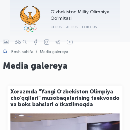
OLYMPCHIK AI - yordamchi
O‘zbekiston Milliy Olimpiya
Onlayn · olympic.uz
Qo‘mitasi
CITIUS
ALTIUS
FORTIUS
Bosh sahifa
Media galereya
Media galereya
Xorazmda “Yangi Oʻzbekiston Olimpiya
choʻqqilari” musobaqalarining taekvondo
va boks bahslari oʻtkazilmoqda