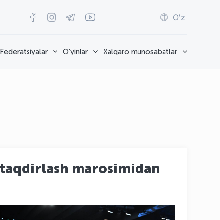
O'z
Federatsiyalar
O'yinlar
Xalqaro munosabatlar
taqdirlash marosimidan