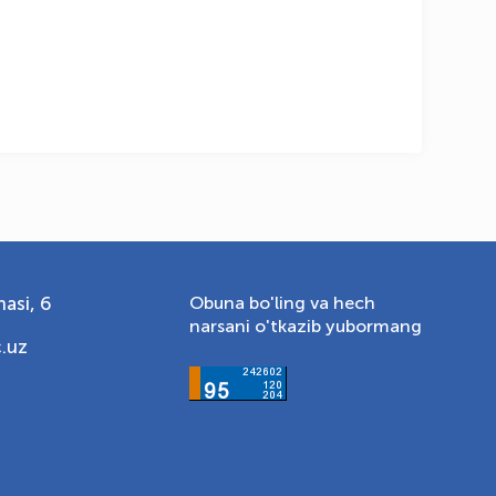
asi, 6
Obuna bo'ling va hech
narsani o'tkazib yubormang
.uz