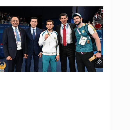
OLYMPCHIK AI - yordamchi
Onlayn · olympic.uz