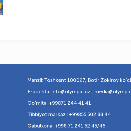
Manzil: Toshkent 100027, Botir Zokirov ko'ch
E-pochta: info@olympic.uz ,
media@olympic
Qo‘mita: +99871 244 41 41
Tibbiyot markazi: +99855 502 88 44
Qabulxona: +998 71 241 52 45/46