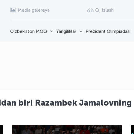
Media galereya
Izlash
O'zbekiston MOQ
Yangiliklar
Prezident Olimpiadasi
idan biri Razambek Jamalovning 