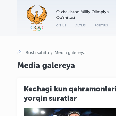
O‘zbekiston Milliy Olimpiya
Qo‘mitasi
CITIUS
ALTIUS
FORTIUS
Bosh sahifa
Media galereya
Media galereya
Kechagi kun qahramonlar
yorqin suratlar