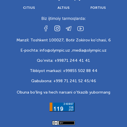
CITIUS
ALTIUS
FORTIUS
Biz ijtimoiy tarmoqlarda:
Manzil: Toshkent 100027, Botir Zokirov ko'chasi, 6
E-pochta: info@olympic.uz ,
media@olympic.uz
Qo‘mita: +99871 244 41 41
Tibbiyot markazi: +99855 502 88 44
Qabulxona: +998 71 241 52 45/46
Obuna bo'ling va hech narsani o'tkazib yubormang