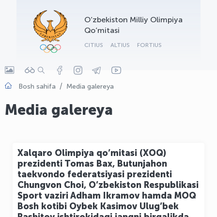
OLYMPCHIK AI - yordamchi
O‘zbekiston Milliy Olimpiya
Onlayn · olympic.uz
Qo‘mitasi
CITIUS
ALTIUS
FORTIUS
Bosh sahifa
Media galereya
Media galereya
Xalqaro Olimpiya qo’mitasi (XOQ)
prezidenti Tomas Bax, Butunjahon
taekvondo federatsiyasi prezidenti
Chungvon Choi, O’zbekiston Respublikasi
Sport vaziri Adham Ikramov hamda MOQ
Bosh kotibi Oybek Kasimov Ulug’bek