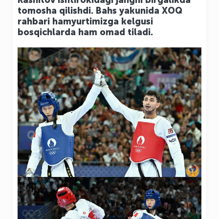
Rashitov ishtirokidagi jangni birgalikda
tomosha qilishdi. Bahs yakunida XOQ
rahbari hamyurtimizga kelgusi
bosqichlarda ham omad tiladi.