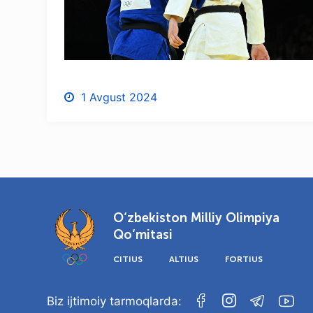
1 Avgust 2024
O‘zbekiston Milliy Olimpiya
Qo‘mitasi
CITIUS
ALTIUS
FORTIUS
Biz ijtimoiy tarmoqlarda: