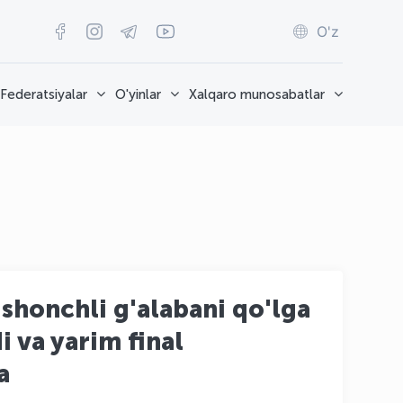
O'z
Federatsiyalar
O'yinlar
Xalqaro munosabatlar
shonchli g'alabani qo'lga
i va yarim final
a