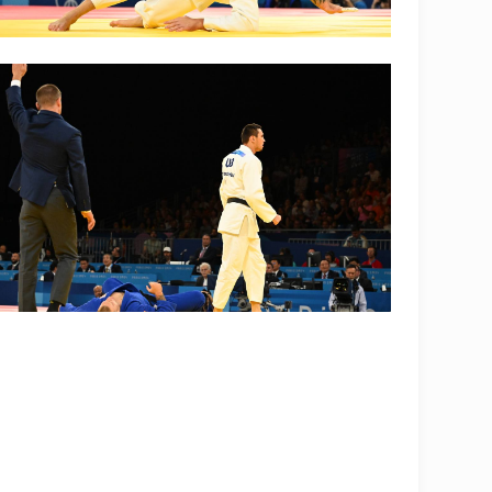
OLYMPCHIK AI - yordamchi
Onlayn · olympic.uz