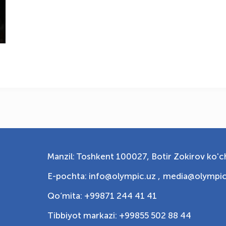
Manzil: Toshkent 100027, Botir Zokirov ko'ch
E-pochta: info@olympic.uz ,
media@olympic
Qo‘mita: +99871 244 41 41
Tibbiyot markazi: +99855 502 88 44