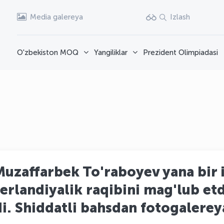
Media galereya
Izlash
O'zbekiston MOQ
Yangiliklar
Prezident Olimpiadasi
zaffarbek To'raboyev yana bir i
derlandiyalik raqibini mag'lub etd
di. Shiddatli bahsdan fotogalerey