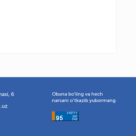
asi, 6
Obuna bo'ling va hech
narsani o'tkazib yubormang
.uz