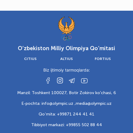
O‘zbekiston Milliy Olimpiya Qo‘mitasi
CITIUS
ALTIUS
FORTIUS
Biz ijtimoiy tarmoqlarda:
Manzil: Toshkent 100027, Botir Zokirov ko'chasi, 6
E-pochta: info@olympic.uz ,
media@olympic.uz
Qo‘mita: +99871 244 41 41
Tibbiyot markazi: +99855 502 88 44