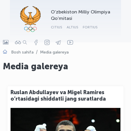
OLYMPCHIK AI - yordamchi
O‘zbekiston Milliy Olimpiya
Onlayn · olympic.uz
Qo‘mitasi
CITIUS
ALTIUS
FORTIUS
Bosh sahifa
Media galereya
Media galereya
Ruslan Abdullayev va Migel Ramires
o’rtasidagi shiddatli jang suratlarda