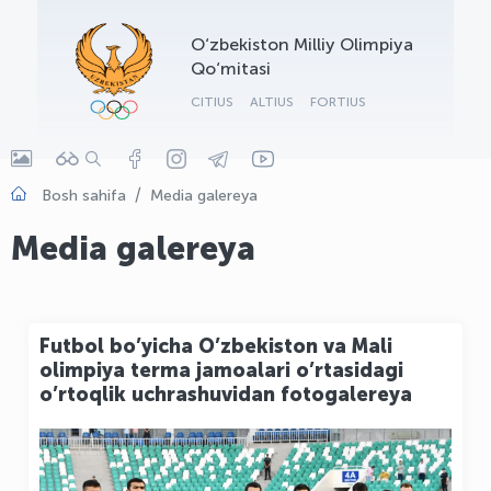
OLYMPCHIK AI - yordamchi
O‘zbekiston Milliy Olimpiya
Onlayn · olympic.uz
Qo‘mitasi
CITIUS
ALTIUS
FORTIUS
Bosh sahifa
Media galereya
Media galereya
Futbol bo’yicha O’zbekiston va Mali
olimpiya terma jamoalari o’rtasidagi
o’rtoqlik uchrashuvidan fotogalereya