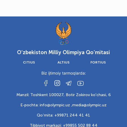
O‘zbekiston Milliy Olimpiya Qo‘mitasi
CITIUS
ALTIUS
FORTIUS
Biz ijtimoiy tarmoqlarda:
Manzil: Toshkent 100027, Botir Zokirov ko'chasi, 6
E-pochta: info@olympic.uz ,
media@olympic.uz
Qo‘mita: +99871 244 41 41
Tibbiyot markazi: +99855 502 88 44