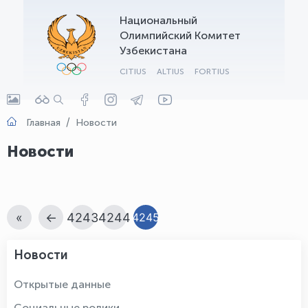
Национальный
OLYMPCHIK AI - yordamchi
Олимпийский Комитет
Онлайн · olympic.uz
Узбекистана
CITIUS
ALTIUS
FORTIUS
Главная
Новости
Новости
«
←
4243
4244
4245
Новости
Открытые данные
Социальные ролики