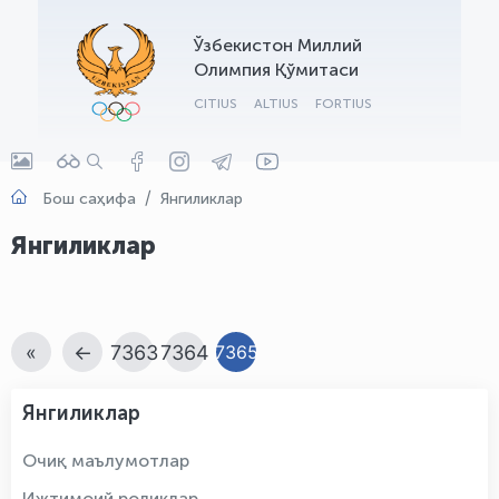
OLYMPCHIK AI - yordamchi
Ўзбекистон Миллий
Онлайн · olympic.uz
Олимпия Қўмитаси
CITIUS
ALTIUS
FORTIUS
Бош саҳифа
Янгиликлар
Янгиликлар
«
←
7363
7364
7365
Янгиликлар
Очиқ маълумотлар
Ижтимоий роликлар