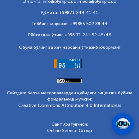
Э-почта: info@olympic.uz ,
media@olympic.uz
Қўмита: +99871 244 41 41
Тиббиёт маркази: +99855 502 88 44
Рўйхатдан ўтиш: +998 71 241 52 45/46
Обуна бўлинг ва ҳеч нарсани ўтказиб юборманг
Сайтдаги барча материаллардан қуйидаги лицензия бўйича
фойдаланиш мумкин:
Creative Commons Attribution 4.0 International
.
Сайт яратувчиси:
Online Service Group