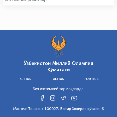
Ўзбекистон Миллий Олимпия
Қўмитаси
CITIUS
ALTIUS
FORTIUS
Биз ижтимоий тармоқларда:
Манзил: Тошкент 100027, Ботир Зокиров кўчаси, 6