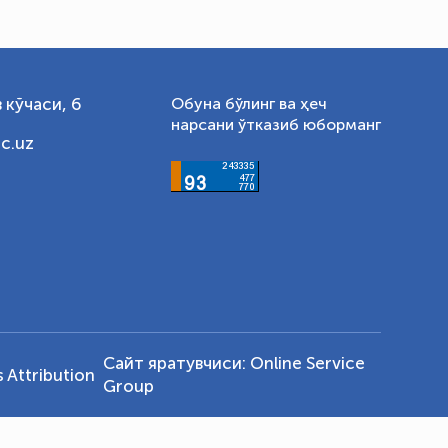
 кўчаси, 6
Обуна бўлинг ва ҳеч
нарсани ўтказиб юборманг
c.uz
Сайт яратувчиси:
Online Service
Attribution
Group