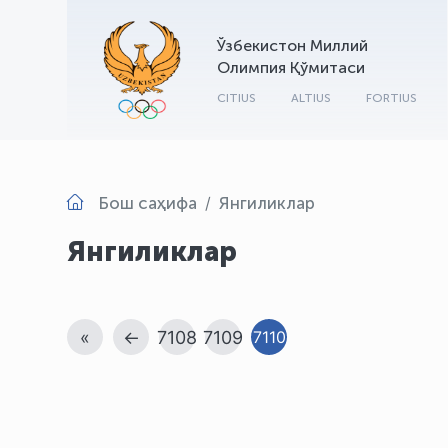
Ўзбекистон Миллий
Олимпия Қўмитаси
CITIUS
ALTIUS
FORTIUS
Бош саҳифа
Янгиликлар
Янгиликлар
«
←
7108
7109
7110