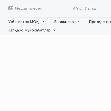
Медиа галерея
Излаш
Узбекистон МОҚ
Янгиликлар
Президент 
Халқаро муносабатлар