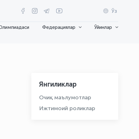
Ўз
Олимпиадаси
Федерациялар
Ўйинлар
Янгиликлар
Очиқ маълумотлар
Ижтимоий роликлар
OLYMPCHIK AI - yordamchi
Онлайн · olympic.uz