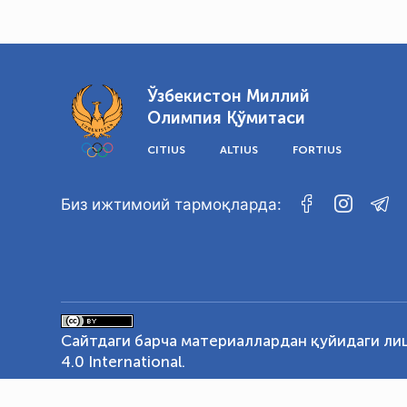
Ўзбекистон Миллий
Олимпия Қўмитаси
CITIUS
ALTIUS
FORTIUS
Биз ижтимоий тармоқларда:
Сайтдаги барча материаллардан қуйидаги ли
4.0 International
.