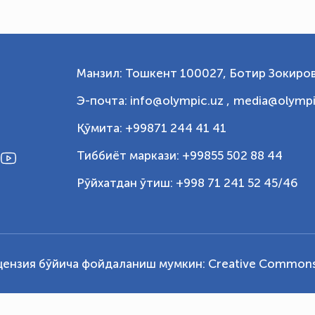
Манзил: Тошкент 100027, Ботир Зокиров
Э-почта: info@olympic.uz ,
media@olympi
Қўмита: +99871 244 41 41
Тиббиёт маркази: +99855 502 88 44
Рўйхатдан ўтиш: +998 71 241 52 45/46
цензия бўйича фойдаланиш мумкин:
Creative Commons 