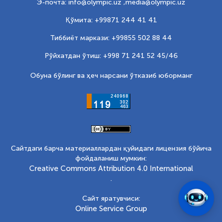
Э-почта: info@olympic.uz ,
media@olympic.uz
Қўмита: +99871 244 41 41
Тиббиёт маркази: +99855 502 88 44
Рўйхатдан ўтиш: +998 71 241 52 45/46
Обуна бўлинг ва ҳеч нарсани ўтказиб юборманг
Сайтдаги барча материаллардан қуйидаги лицензия бўйича
фойдаланиш мумкин:
Creative Commons Attribution 4.0 International
.
Сайт яратувчиси:
Online Service Group