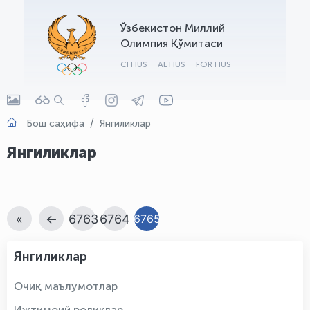
OLYMPCHIK AI - yordamchi
Ўзбекистон Миллий
Онлайн · olympic.uz
Олимпия Қўмитаси
CITIUS
ALTIUS
FORTIUS
Бош саҳифа
Янгиликлар
Янгиликлар
«
←
6763
6764
6765
Янгиликлар
Очиқ маълумотлар
Ижтимоий роликлар