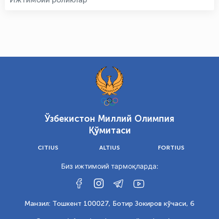
Ўзбекистон Миллий Олимпия
Қўмитаси
CITIUS
ALTIUS
FORTIUS
Биз ижтимоий тармоқларда:
Манзил: Тошкент 100027, Ботир Зокиров кўчаси, 6