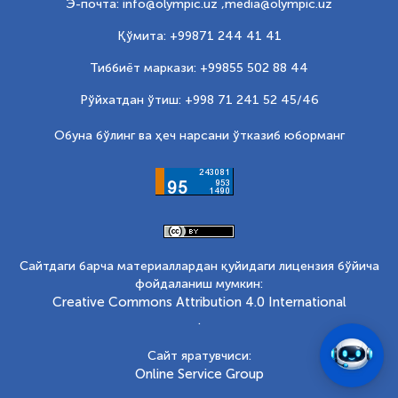
Э-почта: info@olympic.uz ,
media@olympic.uz
Қўмита: +99871 244 41 41
Тиббиёт маркази: +99855 502 88 44
Рўйхатдан ўтиш: +998 71 241 52 45/46
Обуна бўлинг ва ҳеч нарсани ўтказиб юборманг
Сайтдаги барча материаллардан қуйидаги лицензия бўйича
фойдаланиш мумкин:
Creative Commons Attribution 4.0 International
.
Сайт яратувчиси:
Online Service Group