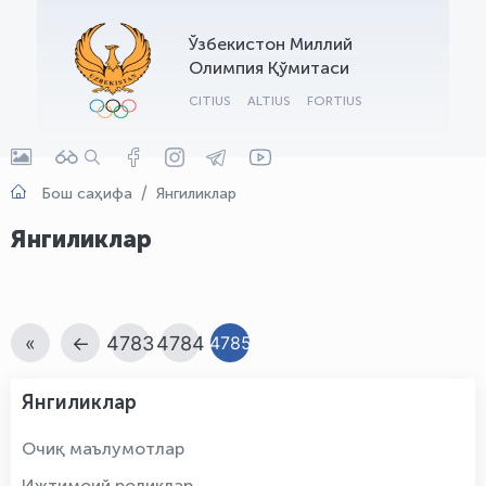
OLYMPCHIK AI - yordamchi
Ўзбекистон Миллий
Онлайн · olympic.uz
Олимпия Қўмитаси
CITIUS
ALTIUS
FORTIUS
Бош саҳифа
Янгиликлар
Янгиликлар
«
←
4783
4784
4785
Янгиликлар
Очиқ маълумотлар
Ижтимоий роликлар