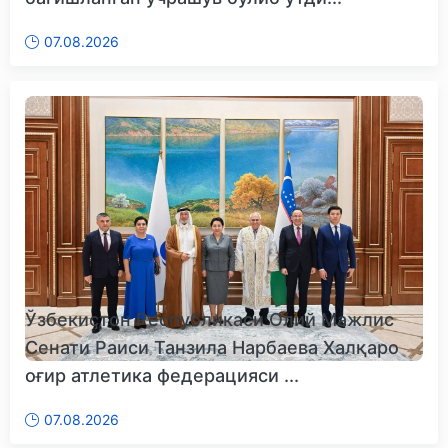
07.08.2026
Ўзбекистон Республикаси Олий Мажлис
Сенати Раиси Танзила Нарбаева Халқаро
оғир атлетика федерацияси ...
07.08.2026