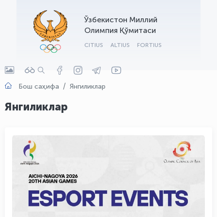
OLYMPCHIK AI - yordamchi
Ўзбекистон Миллий
Онлайн · olympic.uz
Олимпия Қўмитаси
CITIUS
ALTIUS
FORTIUS
Бош саҳифа
Янгиликлар
Янгиликлар