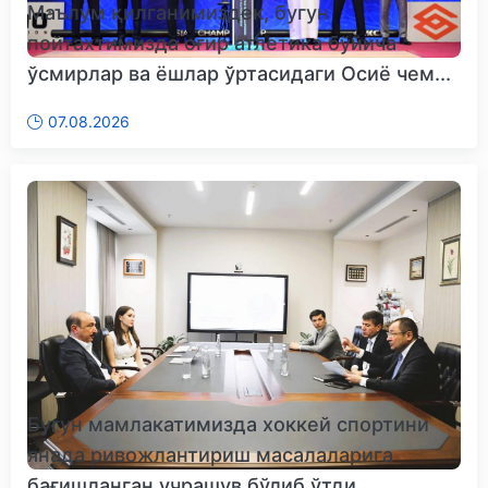
Маълум қилганимиздек, бугун
пойтахтимизда оғир атлетика бўйича
ўсмирлар ва ёшлар ўртасидаги Осиё чем...
07.08.2026
Бугун мамлакатимизда хоккей спортини
янада ривожлантириш масалаларига
бағишланган учрашув бўлиб ўтди...