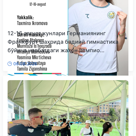
12-16 август кунлари Германиянинг
Франкфурт шаҳрида бадиий гимнастика
бўйича навбатдаги жаҳон чемпио...
06.08.2026