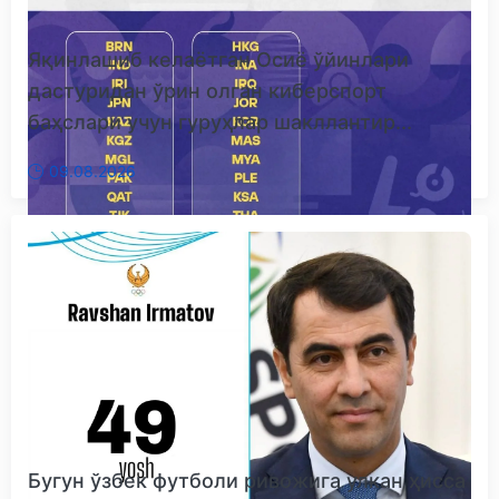
Яқинлашиб келаётган Осиё ўйинлари
дастуридан ўрин олган киберспорт
баҳслари учун гуруҳлар шакллантир...
09.08.2026
Бугун ўзбек футболи ривожига улкан ҳисса