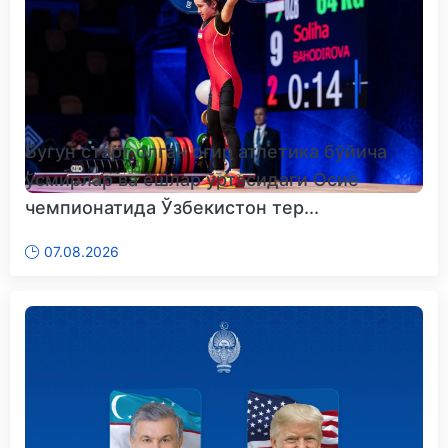
Бугун старт олган оғир атлетика бўйича
ўсмирлар ва ёшлар ўртасидаги Осиё
чемпионатида Ўзбекистон тер...
07.08.2026