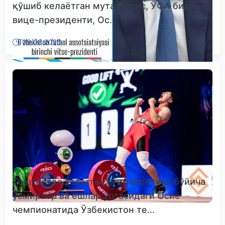
қўшиб келаётган мутахассис, ЎФА биринчи
вице-президенти, Ос...
09.08.2026
Тошкентда ўтаётган оғир атлетика бўйича
ўсмирлар ва ёшлар ўртасидаги Осиё
чемпионатида Ўзбекистон те...