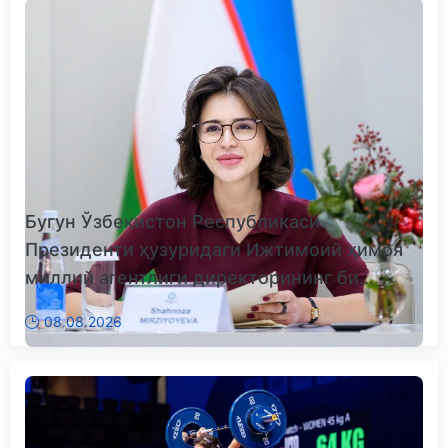
Бугун Ўзбекистон Республикаси
Президенти ҳузуридаги Ижтимоий ҳимоя
миллий агентлиги директорининг би...
08.08.2026