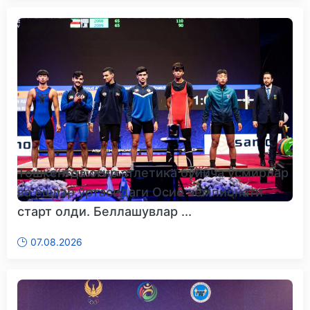
Тошкентда оғир атлетика бўйича ўсмирлар
ва ёшлар ўртасидаги Осиё чемпионати
старт олди. Беллашувлар ...
07.08.2026