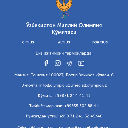
Ўзбекистон Миллий Олимпия
Қўмитаси
CITIUS
ALTIUS
FORTIUS
Биз ижтимоий тармоқларда:
Манзил: Тошкент 100027, Ботир Зокиров кўчаси, 6
Э-почта: info@olympic.uz ,
media@olympic.uz
Қўмита: +99871 244 41 41
Тиббиёт маркази: +99855 502 88 44
Рўйхатдан ўтиш: +998 71 241 52 45/46
Обуна бўлинг ва ҳеч нарсани ўтказиб юборманг