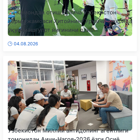
🏹 Камондан отиш бўйича Ўзбекистон
терма жамоаси Хитойнинг Урумчи шаҳрида
ўқув-машғулот йиғинини олиб...
04.08.2026
Ўзбекистон Миллий антидопинг агентлиги
томонидан Аичи-Нагоя-2026 ёзги Осиё