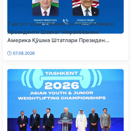
7 август куни Ўзбекистон Республикаси
Президенти Шавкат Мирзиёевнинг
Америка Қўшма Штатлари Президен...
07.08.2026