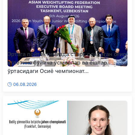
Эртага пойтахтимизда старт оладиган оғир
атлетика бўйича ўсмирлар ва ёшлар
ўртасидаги Осиё чемпионат...
06.08.2026