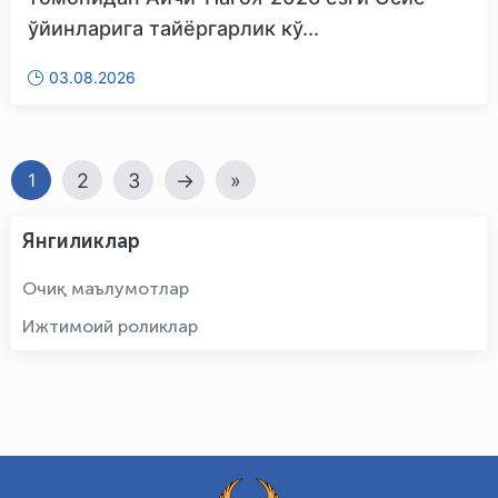
ўйинларига тайёргарлик кў...
03.08.2026
2
3
→
»
1
Янгиликлар
Очиқ маълумотлар
Ижтимоий роликлар