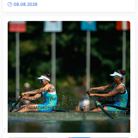
08.08.2026
Болгариянинг Пловдив шаҳрида академик
эшкак эшиш бўйича У19 ёш тоифасидаги
жаҳон чемпионати бўлиб ўт...
08.08.2026