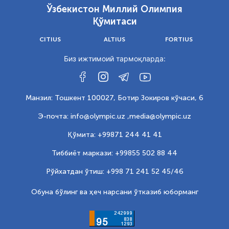
Ўзбекистон Миллий Олимпия
Қўмитаси
CITIUS
ALTIUS
FORTIUS
Биз ижтимоий тармоқларда:
Манзил: Тошкент 100027, Ботир Зокиров кўчаси, 6
Э-почта: info@olympic.uz ,
media@olympic.uz
Қўмита: +99871 244 41 41
Тиббиёт маркази: +99855 502 88 44
Рўйхатдан ўтиш: +998 71 241 52 45/46
Обуна бўлинг ва ҳеч нарсани ўтказиб юборманг