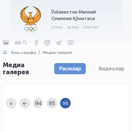
OLYMPCHIK AI - yordamchi
Ўзбекистон Миллий
Онлайн · olympic.uz
Олимпия Қўмитаси
CITIUS
ALTIUS
FORTIUS
Бош саҳифа
Медиа галерея
Медиа
Расмлар
Видеолар
галерея
«
←
94
95
96