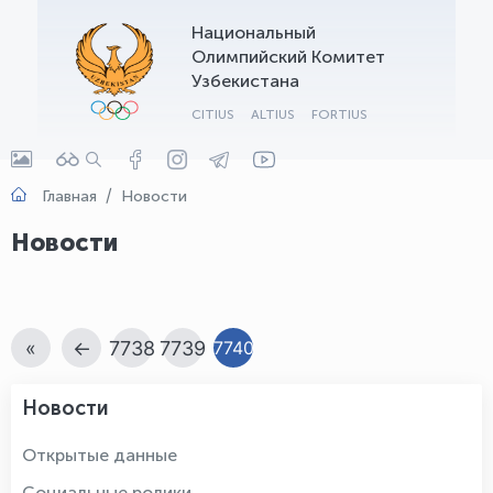
Национальный
OLYMPCHIK AI - yordamchi
Олимпийский Комитет
Онлайн · olympic.uz
Узбекистана
CITIUS
ALTIUS
FORTIUS
Главная
Новости
Новости
«
←
7738
7739
7740
Новости
Открытые данные
Социальные ролики