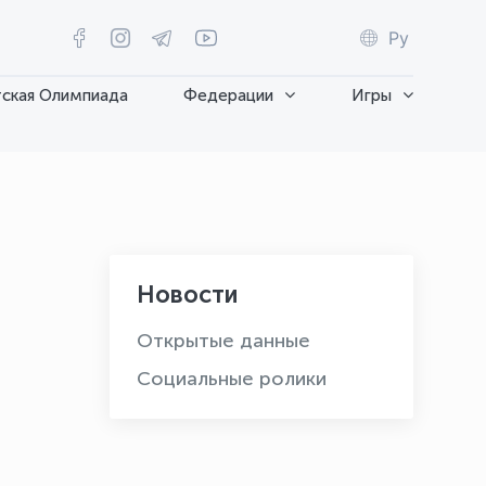
Ру
ская Олимпиада
Федерации
Игры
Новости
Открытые данные
Социальные ролики
OLYMPCHIK AI - yordamchi
Онлайн · olympic.uz