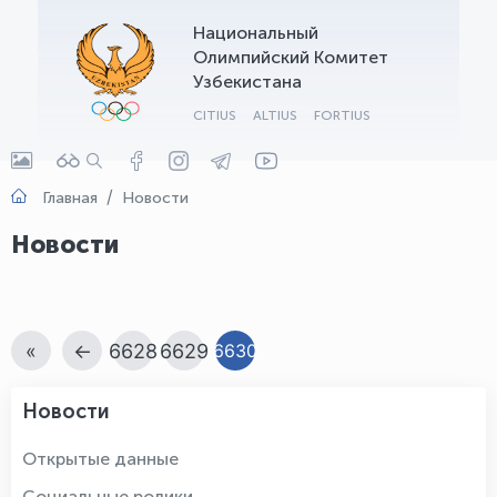
Национальный
OLYMPCHIK AI - yordamchi
Олимпийский Комитет
Онлайн · olympic.uz
Узбекистана
CITIUS
ALTIUS
FORTIUS
Главная
Новости
Новости
«
←
6628
6629
6630
Новости
Открытые данные
Социальные ролики