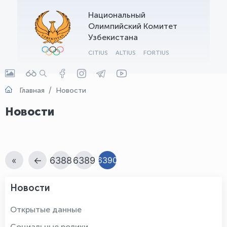
Национальный
OLYMPCHIK AI - yordamchi
Олимпийский Комитет
Онлайн · olympic.uz
Узбекистана
CITIUS
ALTIUS
FORTIUS
Главная
Новости
Новости
«
←
6388
6389
6390
Новости
Открытые данные
Социальные ролики