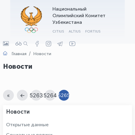
Национальный
OLYMPCHIK AI - yordamchi
Олимпийский Комитет
Онлайн · olympic.uz
Узбекистана
CITIUS
ALTIUS
FORTIUS
Главная
Новости
Новости
«
←
5263
5264
5265
Новости
Открытые данные
Социальные ролики