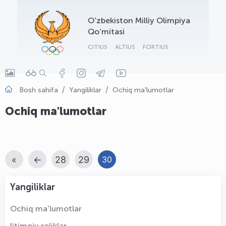
OLYMPCHIK AI - yordamchi
O‘zbekiston Milliy Olimpiya
Onlayn · olympic.uz
Qo‘mitasi
CITIUS
ALTIUS
FORTIUS
Bosh sahifa
Yangiliklar
Ochiq ma'lumotlar
Ochiq ma'lumotlar
«
←
28
29
30
Yangiliklar
Ochiq ma'lumotlar
Ijtimoiy roliklar