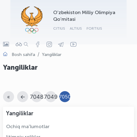
OLYMPCHIK AI - yordamchi
O‘zbekiston Milliy Olimpiya
Onlayn · olympic.uz
Qo‘mitasi
CITIUS
ALTIUS
FORTIUS
Bosh sahifa
Yangiliklar
Yangiliklar
«
←
7048
7049
7050
Yangiliklar
Ochiq ma'lumotlar
Ijtimoiy roliklar