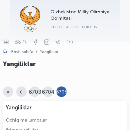
OLYMPCHIK AI - yordamchi
O‘zbekiston Milliy Olimpiya
Onlayn · olympic.uz
Qo‘mitasi
CITIUS
ALTIUS
FORTIUS
Bosh sahifa
Yangiliklar
Yangiliklar
«
←
6703
6704
6705
Yangiliklar
Ochiq ma'lumotlar
Ijtimoiy roliklar