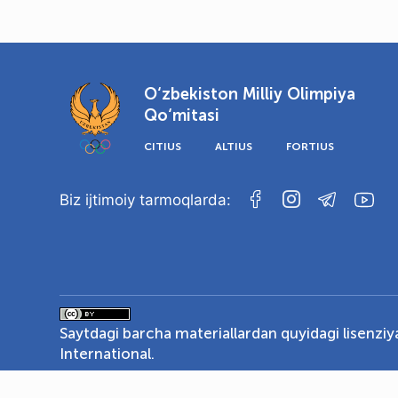
O‘zbekiston Milliy Olimpiya
Qo‘mitasi
CITIUS
ALTIUS
FORTIUS
Biz ijtimoiy tarmoqlarda:
Saytdagi barcha materiallardan quyidagi lisenzi
International
.