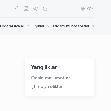
O'z
Federatsiyalar
O'yinlar
Xalqaro munosabatlar
Yangiliklar
Ochiq ma'lumotlar
Ijtimoiy roliklar
OLYMPCHIK AI - yordamchi
Onlayn · olympic.uz