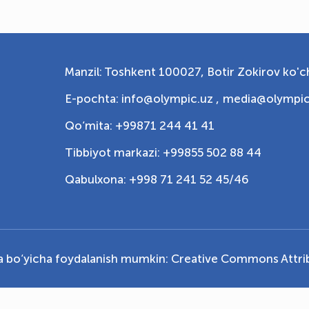
Manzil: Toshkent 100027, Botir Zokirov ko'ch
E-pochta: info@olympic.uz ,
media@olympic
Qo‘mita: +99871 244 41 41
Tibbiyot markazi: +99855 502 88 44
Qabulxona: +998 71 241 52 45/46
ya bo‘yicha foydalanish mumkin:
Creative Commons Attrib