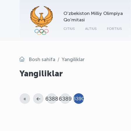
O‘zbekiston Milliy Olimpiya
Qo‘mitasi
CITIUS
ALTIUS
FORTIUS
Bosh sahifa
Yangiliklar
Yangiliklar
«
←
6388
6389
6390