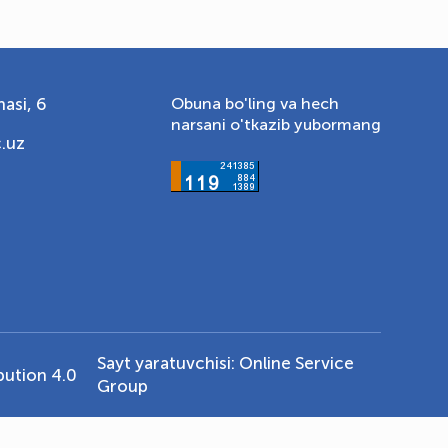
asi, 6
Obuna bo'ling va hech
narsani o'tkazib yubormang
.uz
Sayt yaratuvchisi:
Online Service
ution 4.0
Group