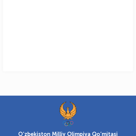
O‘zbekiston Milliy Olimpiya Qo‘mitasi