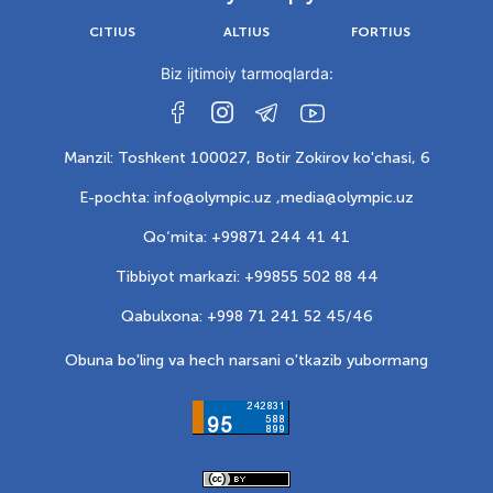
CITIUS
ALTIUS
FORTIUS
Biz ijtimoiy tarmoqlarda:
Manzil: Toshkent 100027, Botir Zokirov ko'chasi, 6
E-pochta: info@olympic.uz ,
media@olympic.uz
Qo‘mita: +99871 244 41 41
Tibbiyot markazi: +99855 502 88 44
Qabulxona: +998 71 241 52 45/46
Obuna bo'ling va hech narsani o'tkazib yubormang