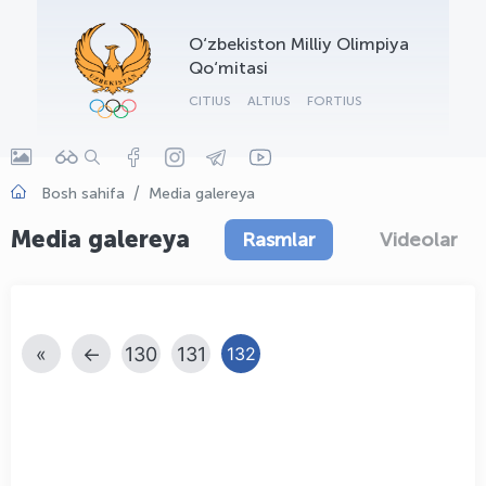
OLYMPCHIK AI - yordamchi
O‘zbekiston Milliy Olimpiya
Onlayn · olympic.uz
Qo‘mitasi
CITIUS
ALTIUS
FORTIUS
Bosh sahifa
Media galereya
Media galereya
Rasmlar
Videolar
«
←
130
131
132